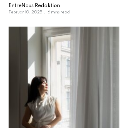
m
EntreNous Redaktion
a
Februar 10, 2025
6 mins read
g
a
zi
n
a
u
s
Ö
st
e
rr
ei
c
h
MODE, BEAUTY, TRAVEL, MENTAL HEALTH &