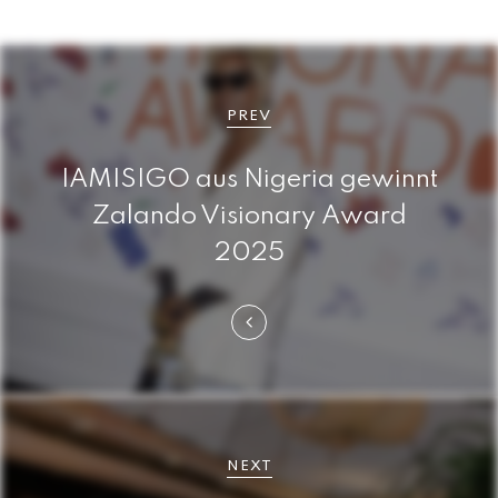
B
e
PREV
i
IAMISIGO aus Nigeria gewinnt
t
Zalando Visionary Award
r
2025
a
g
s
n
a
NEXT