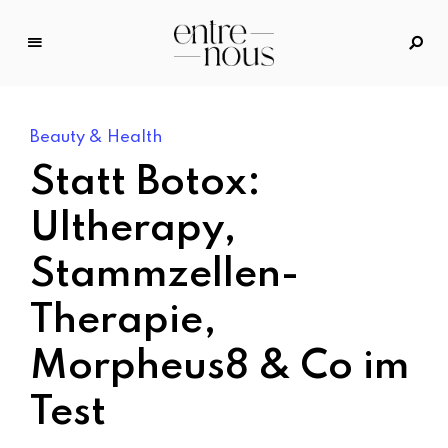
E
n
tr
Beauty & Health
e
N
Statt Botox:
o
u
Ultherapy,
s
Stammzellen-
–
D
Therapie,
a
s
Morpheus8 & Co im
M
o
Test
d
e