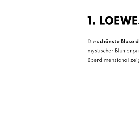
1. LOEW
Die
schönste Bluse
mystischer Blumenpri
überdimensional zeig