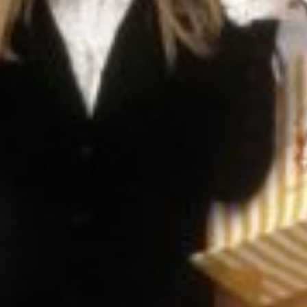
r
ei
c
h
MODE, BEAUTY, TRAVEL, MENTAL HEALTH & LIF