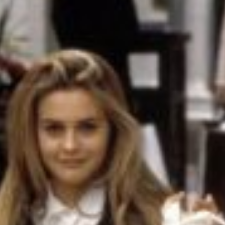
o
d
e
m
a
g
a
zi
n
a
u
s
Ö
st
e
r