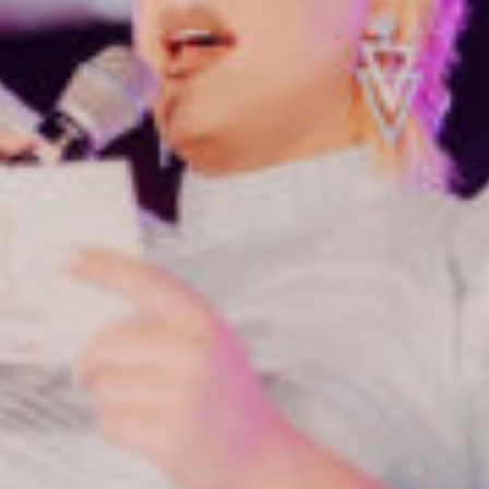
r
ei
c
h
MODE, BEAUTY, TRAVEL, MENTAL HEALTH & LIF