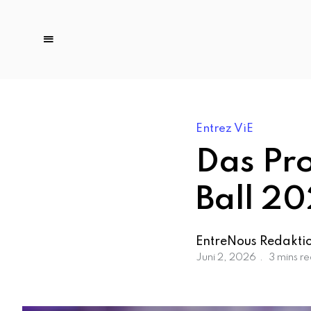
Entrez ViE
Das Pro
Ball 2
EntreNous Redakti
Juni 2, 2026
3 mins r