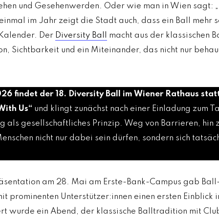
Sehen und Gesehenwerden. Oder wie man in Wien sagt: „
nmal im Jahr zeigt die Stadt auch, dass ein Ball mehr se
Kalender. Der
Diversity Ball
macht aus der klassischen Ba
on, Sichtbarkeit und ein Miteinander, das nicht nur beha
6 findet der 18. Diversity Ball im
Wiener Rathaus
stat
With Us“
und klingt zunächst nach einer Einladung zum T
als gesellschaftliches Prinzip. Weg von Barrieren, hin zu
Menschen nicht nur dabei sein dürfen, sondern sich tatsä
sentation am 28. Mai am Erste-Bank-Campus gab Ball-I
 prominenten Unterstützer:innen einen ersten Einblick i
ert wurde ein Abend, der klassische Balltradition mit Cl