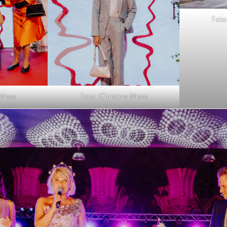
Foto
Miess
Foto: Christine Miess