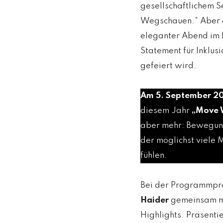
gesellschaftlichem 
Wegschauen.“ Aber ei
eleganter Abend im 
Statement für Inklusi
gefeiert wird.
Am 5. September 202
diesem Jahr
„Move 
aber mehr: Bewegung 
der möglichst viele 
fühlen.
Bei der Programmprä
Haider
gemeinsam mit
Highlights. Präsenti