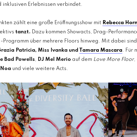
d inklusiven Erlebnissen verbindet.
ten zählt eine große Eröffnungsshow mit
Rebecca Hor
lektivs
tanzt.
Dazu kommen Showacts, Drag-Performance
ng-Programm über mehrere Floors hinweg. Mit dabei sin
razia Patricia, Miss Ivanka und
Tamara Mascara
. Für 
e Bad Powells
,
DJ Mel Merio
auf dem
Love More Floor
,
Noa
und viele weitere Acts.