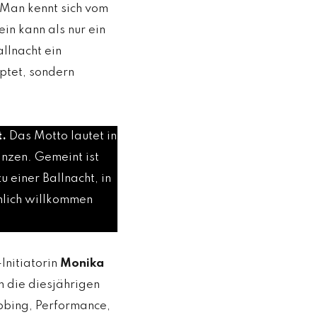
Man kennt sich vom
in kann als nur ein
llnacht ein
uptet, sondern
t.
Das Motto lautet in
anzen. Gemeint ist
 einer Ballnacht, in
chlich willkommen
nitiatorin
Monika
n die diesjährigen
ubbing, Performance,