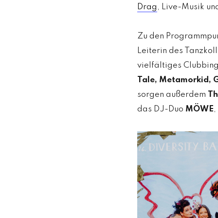
Drag
, Live-Musik un
Zu den Programmpunk
Leiterin des Tanzkol
vielfältiges Clubbi
Tale, Metamorkid, G
sorgen außerdem
Th
das DJ-Duo
MÖWE
,