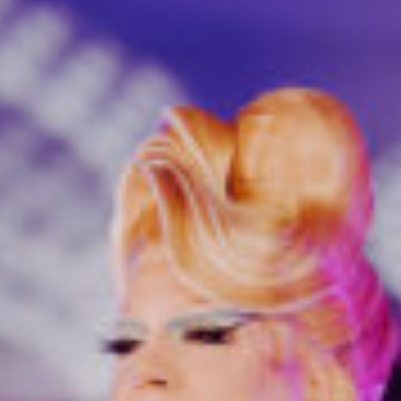
o
d
e
m
a
g
a
zi
n
a
u
s
Ö
st
e
r