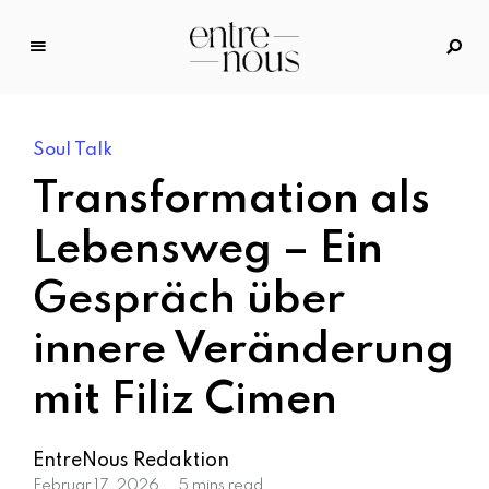
E
n
tr
Soul Talk
e
N
Transformation als
o
u
Lebensweg – Ein
s
Gespräch über
–
D
innere Veränderung
a
s
mit Filiz Cimen
M
o
d
EntreNous Redaktion
e
Februar 17, 2026
5 mins read