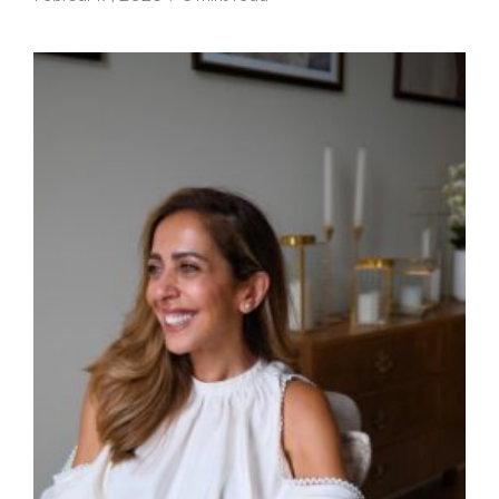
m
a
g
a
zi
n
a
u
s
Ö
st
e
rr
ei
c
h
MODE, BEAUTY, TRAVEL, MENTAL HEALTH &