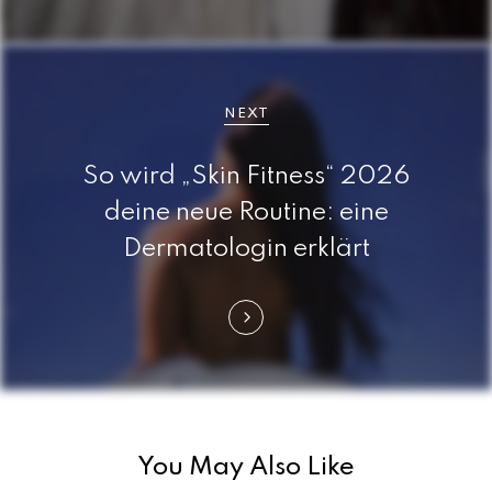
s
n
a
NEXT
v
So wird „Skin Fitness“ 2026
i
deine neue Routine: eine
Dermatologin erklärt
g
a
t
i
o
You May Also Like
n