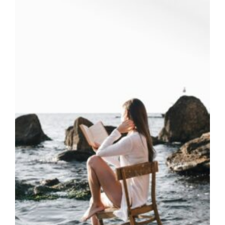
m
a
g
a
zi
n
a
u
s
Ö
st
e
rr
ei
c
h
MODE, BEAUTY, TRAVEL, MENTAL HEALTH &