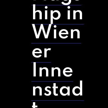
hip in
Wien
er
Inne
nstad