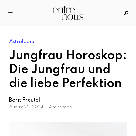
E
n
tr
Astrologie
e
N
Jungfrau Horoskop:
o
u
Die Jungfrau und
s
die liebe Perfektion
–
D
a
Berit Freutel
s
August 23, 2024
4 mins read
M
o
d
e