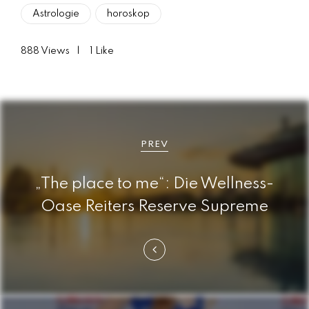
Astrologie
horoskop
888
Views
1
Like
B
e
PREV
i
„The place to me“: Die Wellness-
t
Oase Reiters Reserve Supreme
r
a
g