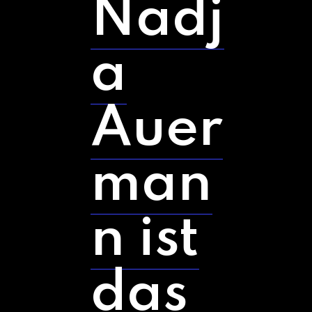
Nadj
a
Auer
man
n ist
das