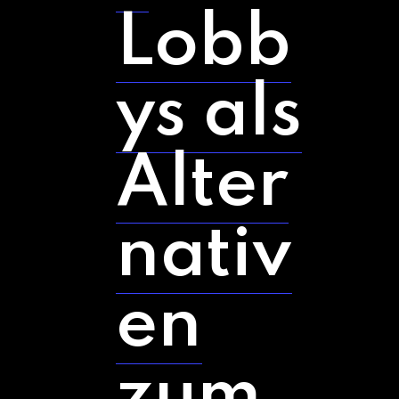
Lobb
ys als
Alter
nativ
en
zum