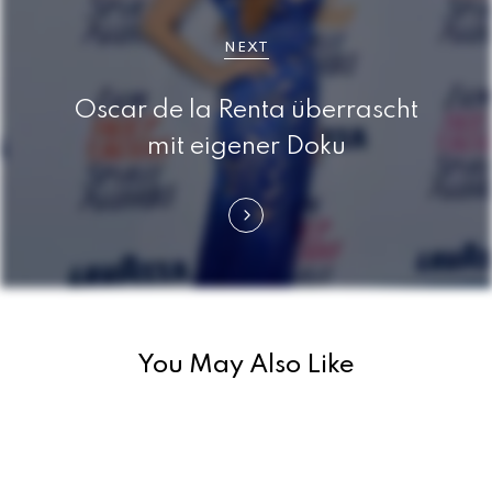
s
n
NEXT
a
Oscar de la Renta überrascht
v
mit eigener Doku
i
g
a
t
i
You May Also Like
o
n