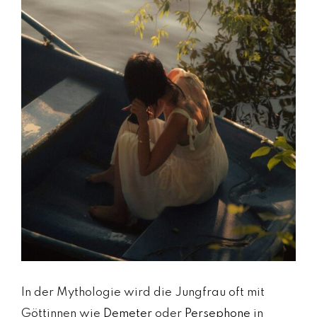
In der Mythologie wird die Jungfrau oft mit
Göttinnen wie
Demeter
oder
Persephone
in