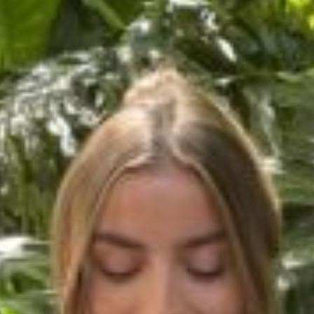
r
ei
c
h
MODE, BEAUTY, TRAVEL, MENTAL HEALTH & LIF