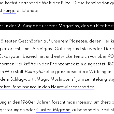
 höchst spannende Welt der Pilze. Diese Faszination gos
st
Funga
entstanden.
ien in der 2. Ausgabe unseres Magazins, das du hier best
 ältesten Geschöpfen auf unserem Planeten, deren Heilk
g erforscht sind. Als eigene Gattung sind sie weder Tiere
Eukaryoten
bezeichnet und entwickelten sich vor über 90
ormen Heilkräfte in der Pflanzenmedizin eingesetzt. 18
en Wirkstoff
Psilocybin
eine ganz besondere Wirkung im 
r dem Schlagwort „Magic Mushrooms” jahrzehntelang sti
ahre Renaissance in den Neurowissenschaften
.
rung in den 1960er Jahren forscht man intensiv, um therap
gsstörungen oder
Cluster-Migräne
zu behandeln. Fest st