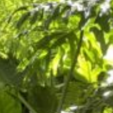
o
d
e
m
a
g
a
zi
n
a
u
s
Ö
st
e
r