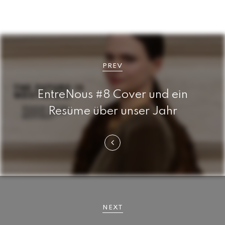
B
e
PREV
i
EntreNous #8 Cover und ein
t
Resüme über unser Jahr
r
a
g
s
n
NEXT