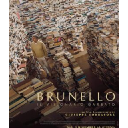
m
a
g
a
zi
n
a
u
s
Ö
st
e
rr
ei
c
h
MODE, BEAUTY, TRAVEL, MENTAL HEALTH &