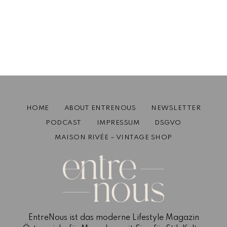
LOEWE: 5 Facts über die 177 Jahre alte
it-Brand
Juli 6, 2023
2 mins read
HOME
ABOUT ENTRENOUS
NEWSLETTER
PODCAST
IMPRESSUM
DSGVO
MAISON RIVÉE – VINTAGE SHOP
EntreNous ist das moderne Lifestyle Magazin