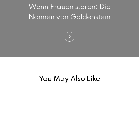
a
Wenn Frauen stören: Die
v
Nonnen von Goldenstein
i
g
a
t
i
You May Also Like
o
n