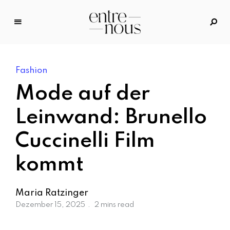
E
n
tr
Fashion
e
N
Mode auf der
o
u
Leinwand: Brunello
s
Cuccinelli Film
–
D
kommt
a
s
M
Maria Ratzinger
o
Dezember 15, 2025
2 mins read
d
e