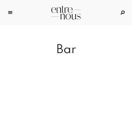
E
n
tr
e
Bar
N
o
u
s
–
D
a
s
M
o
d
e