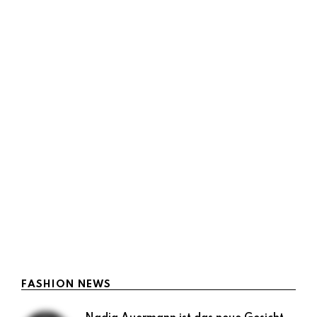
Fashion
Atelier Jolie und Chloé: 1. Ready-
to-Wear Kollektion kommt
Maria Ratzinger
Oktober 26, 2023
2 mins read
Angelina Jolie macht keine halben Sachen. Das
weiß man, wenn man nicht nur ihre
Schauspielkarriere verfolgt, sondern auch ihre
Engagements für Menschenrechte und
geflüchtete Menschen …
LESEN
FASHION NEWS