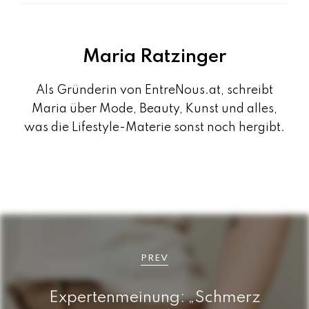
Maria Ratzinger
Als Gründerin von EntreNous.at, schreibt
Maria über Mode, Beauty, Kunst und alles,
was die Lifestyle-Materie sonst noch hergibt.
B
e
PREV
i
Expertenmeinung: „Schmerz