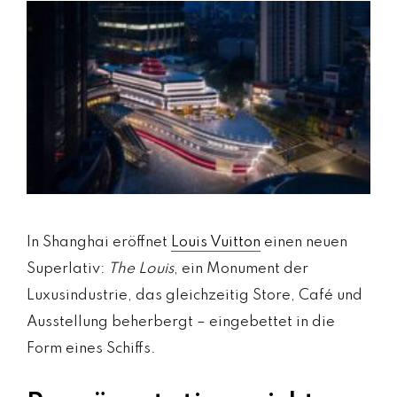
m
a
g
a
zi
n
a
u
s
Ö
st
e
In Shanghai eröffnet
Louis Vuitton
einen neuen
rr
Superlativ:
The Louis
, ein Monument der
ei
Luxusindustrie, das gleichzeitig Store, Café und
c
Ausstellung beherbergt – eingebettet in die
h
Form eines Schiffs.
MODE, BEAUTY, TRAVEL, MENTAL HEALTH &