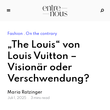
E
n
tr
Fashion
On the contrary
e
N
„The Louis“ von
o
u
Louis Vuitton –
s
Visionär oder
–
D
Verschwendung?
a
s
M
Maria Ratzinger
o
Juli 1, 2025
3 mins read
d
e