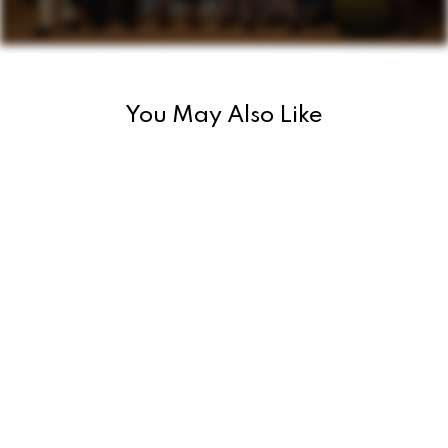
t
i
o
You May Also Like
n