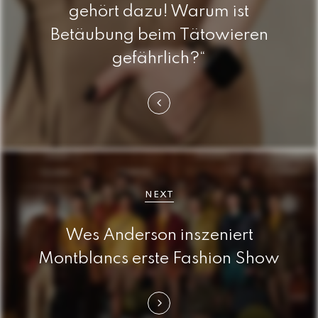
t
gehört dazu! Warum ist
r
Betäubung beim Tätowieren
a
gefährlich?“
g
s
n
a
NEXT
v
i
Wes Anderson inszeniert
Montblancs erste Fashion Show
g
a