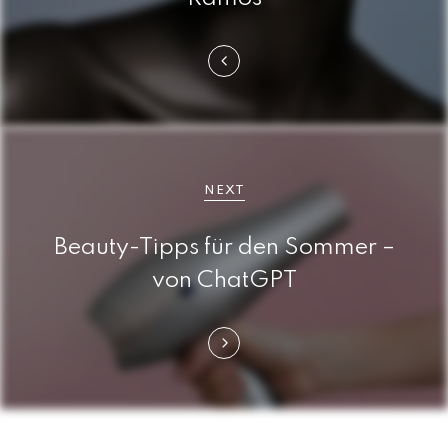
a
g
s
n
a
NEXT
v
Beauty-Tipps für den Sommer –
i
von ChatGPT
g
a
t
i