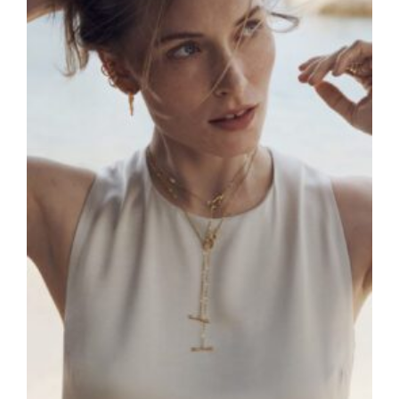
m
a
g
a
zi
n
a
u
s
Ö
st
e
rr
ei
c
h
MODE, BEAUTY, TRAVEL, MENTAL HEALTH &