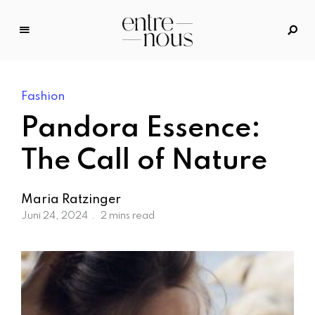
E
n
tr
Fashion
e
N
Pandora Essence:
o
u
The Call of Nature
s
–
Maria Ratzinger
D
Juni 24, 2024
2 mins read
a
s
M
o
d
e