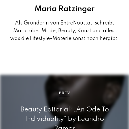
Maria Ratzinger
Als Gründerin von EntreNous.at, schreibt
Maria über Mode, Beauty, Kunst und alles,
was die Lifestyle-Materie sonst noch hergibt.
B
e
PREV
i
Beauty Editorial: „An Ode To
t
Individuality“ by Leandro
r
Ramos