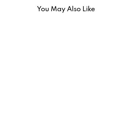
You May Also Like
o
n