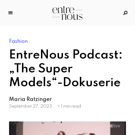
E
n
tr
Fashion
e
N
EntreNous Podcast:
o
u
„The Super
s
Models“-Dokuserie
–
D
a
Maria Ratzinger
s
September 27, 2023
< 1 min read
M
o
d
e