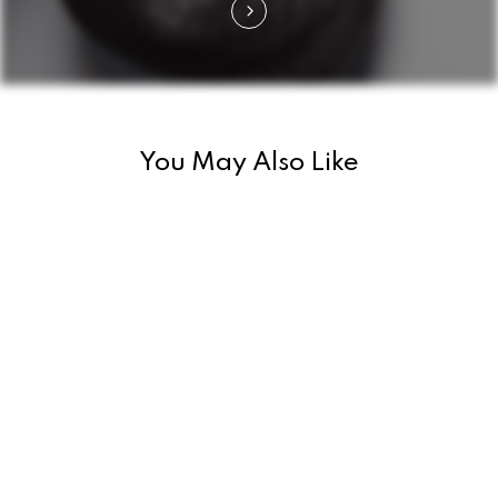
g
a
t
i
You May Also Like
o
n