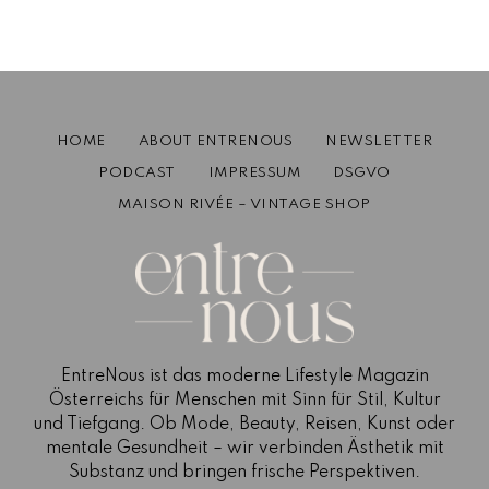
Rebellischer Glamour: Grains de Verre
auf der Paris Fashion Week
Oktober 2, 2024
2 mins read
HOME
ABOUT ENTRENOUS
NEWSLETTER
PODCAST
IMPRESSUM
DSGVO
MAISON RIVÉE – VINTAGE SHOP
EntreNous ist das moderne Lifestyle Magazin
Österreichs für Menschen mit Sinn für Stil, Kultur
und Tiefgang. Ob Mode, Beauty, Reisen, Kunst oder
mentale Gesundheit – wir verbinden Ästhetik mit
Substanz und bringen frische Perspektiven.