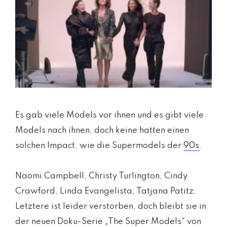
m
a
g
a
zi
n
a
u
s
Ö
Es gab viele Models vor ihnen und es gibt viele
st
Models nach ihnen, doch keine hatten einen
e
solchen Impact, wie die Supermodels der
90s
.
rr
ei
c
Naomi Campbell, Christy Turlington, Cindy
h
Crawford, Linda Evangelista, Tatjana Patitz.
MODE, BEAUTY, TRAVEL, MENTAL HEALTH &
Letztere ist leider verstorben, doch bleibt sie in
der neuen Doku-Serie „The Super Models“ von