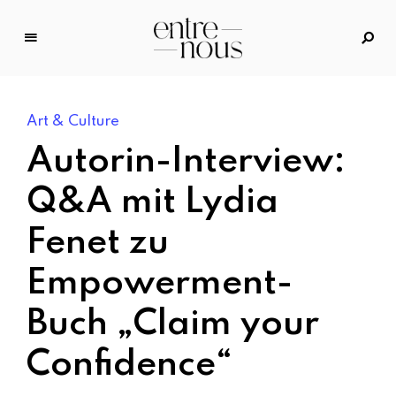
E
n
tr
Art & Culture
e
N
Autorin-Interview:
o
u
Q&A mit Lydia
s
Fenet zu
–
D
Empowerment-
a
s
Buch „Claim your
M
o
Confidence“
d
e