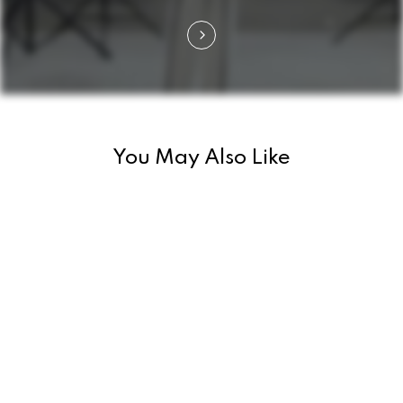
g
a
t
i
You May Also Like
o
n