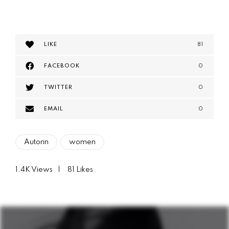
LIKE
81
FACEBOOK
0
TWITTER
0
EMAIL
0
Autorin
women
1.4K
Views
81
Likes
B