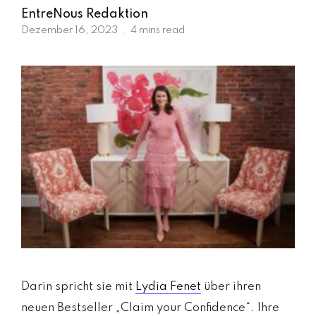
m
EntreNous Redaktion
a
Dezember 16, 2023
4 mins read
g
a
zi
n
a
u
s
Ö
st
e
rr
ei
c
h
MODE, BEAUTY, TRAVEL, MENTAL HEALTH &
Darin spricht sie mit
Lydia Fenet
über ihren
neuen Bestseller „Claim your Confidence“. Ihre