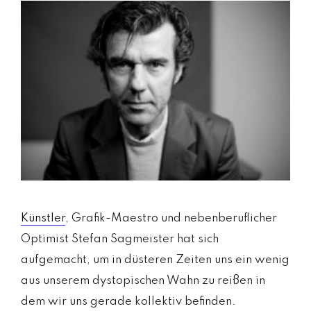
m
a
g
a
zi
n
a
u
s
Ö
st
e
rr
Künstler
, Grafik-Maestro und nebenberuflicher
ei
c
Optimist Stefan Sagmeister hat sich
h
aufgemacht, um in düsteren Zeiten uns ein wenig
MODE, BEAUTY, TRAVEL, MENTAL HEALTH &
aus unserem dystopischen Wahn zu reißen in
dem wir uns gerade kollektiv befinden.