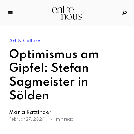
E
n
tr
Art & Culture
e
N
Optimismus am
o
u
Gipfel: Stefan
s
Sagmeister in
–
D
Sölden
a
s
M
Maria Ratzinger
o
Februar 27, 2024
< 1 min read
d
e