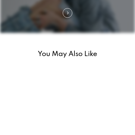
i
g
a
t
i
You May Also Like
o
n