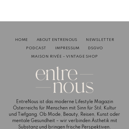
studio.offline: Form(los)schöne Keramik
aus Wien
Dezember 27, 2023
2 mins read
HOME
ABOUT ENTRENOUS
NEWSLETTER
PODCAST
IMPRESSUM
DSGVO
MAISON RIVÉE – VINTAGE SHOP
EntreNous ist das moderne Lifestyle Magazin
Österreichs für Menschen mit Sinn für Stil, Kultur
und Tiefgang. Ob Mode, Beauty, Reisen, Kunst oder
mentale Gesundheit – wir verbinden Ästhetik mit
Substanz und bringen frische Perspektiven.