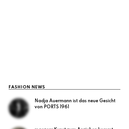
MCM leitet mit Spring/Summer
2024 Kollektion neue Ära ein
Maria Ratzinger
Juni 18, 2023
< 1 min read
Nostalgie soll sich bei Millenials und Gen Z
besonders gut verkaufen. Kein Wunder, dass
gerade samtene Tracksuits ihr Comeback feiern
wollen oder die 90er inklusive …
LESEN
FASHION NEWS
Nadja Auermann ist das neue Gesicht
von PORTS 1961