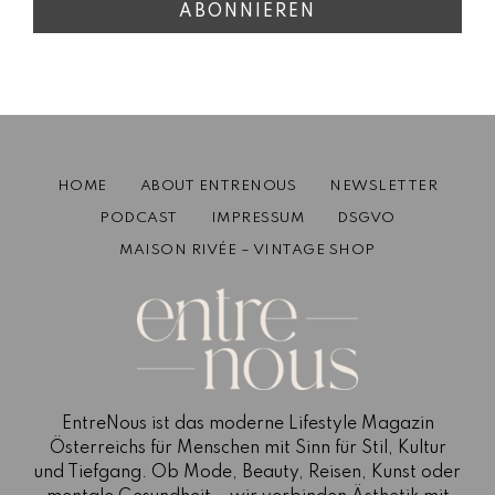
HOME
ABOUT ENTRENOUS
NEWSLETTER
PODCAST
IMPRESSUM
DSGVO
MAISON RIVÉE – VINTAGE SHOP
EntreNous ist das moderne Lifestyle Magazin
Österreichs für Menschen mit Sinn für Stil, Kultur
und Tiefgang. Ob Mode, Beauty, Reisen, Kunst oder