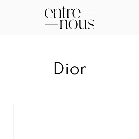
E
n
tr
e
Dior
N
o
u
s
–
D
a
s
M