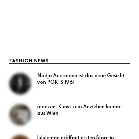
Was ist wenn man ewig nach etwas sucht, das
man nicht findet? Was ist wenn die endlose
Schatzsuche nach der großen Liebe kein Ende
hat? …
LESEN
FASHION NEWS
Nadja Auermann ist das neue Gesicht
von PORTS 1961
maezen: Kunst zum Anziehen kommt
aus Wien
lululemon eröffnet ersten Store in