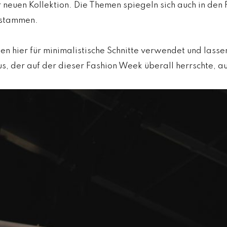
 neuen Kollektion. Die Themen spiegeln sich auch in den
 stammen.
 hier für minimalistische Schnitte verwendet und lasse
, der auf der dieser Fashion Week überall herrschte, a