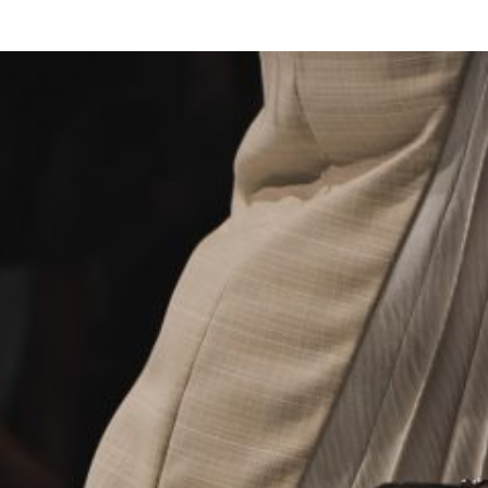
o
d
e
m
a
g
a
zi
n
a
u
s
Ö
st
e
r