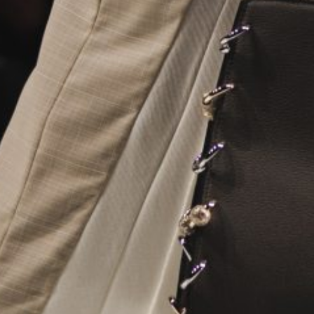
r
ei
c
h
MODE, BEAUTY, TRAVEL, MENTAL HEALTH & LIF