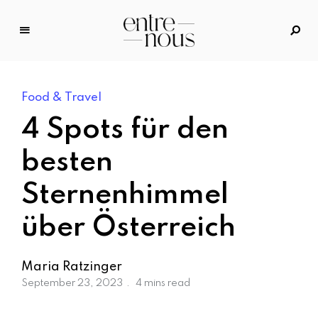
E
n
tr
Food & Travel
e
N
4 Spots für den
o
u
besten
s
Sternenhimmel
–
D
über Österreich
a
s
M
Maria Ratzinger
o
September 23, 2023
4 mins read
d
e