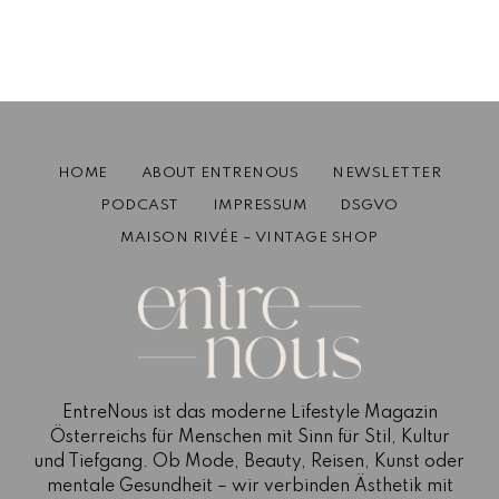
Wenn die Reise Mode wird: Interview
mit Designerin Rika Behrens
September 11, 2025
4 mins read
HOME
ABOUT ENTRENOUS
NEWSLETTER
PODCAST
IMPRESSUM
DSGVO
MAISON RIVÉE – VINTAGE SHOP
EntreNous ist das moderne Lifestyle Magazin
Österreichs für Menschen mit Sinn für Stil, Kultur
und Tiefgang. Ob Mode, Beauty, Reisen, Kunst oder
mentale Gesundheit – wir verbinden Ästhetik mit