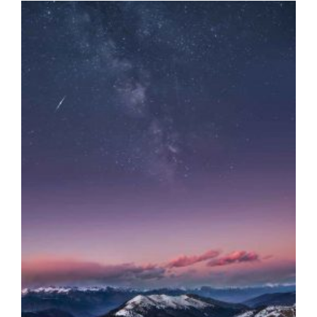
m
a
g
a
zi
n
a
u
s
Ö
st
e
rr
ei
c
h
MODE, BEAUTY, TRAVEL, MENTAL HEALTH &