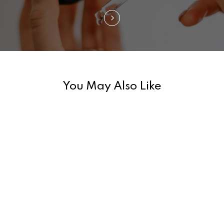
g
a
t
i
You May Also Like
o
n