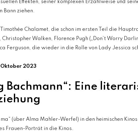
uellen Effekten, seiner komplexen Erzählweise und sein
n Bann ziehen.
imothée Chalamet, die schon im ersten Teil die Hauptro
 Christopher Walken, Florence Pugh („Don’t Worry Darlin
ca Ferguson, die wieder in die Rolle von Lady Jessica sch
2. Oktober 2023
 Bachmann“: Eine literar
ziehung
a“ (über Alma Mahler-Werfel) in den heimischen Kinos
es Frauen-Porträt in die Kinos.