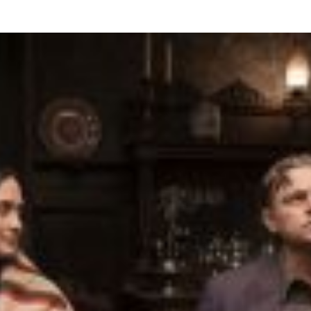
o
d
e
m
a
g
a
zi
n
a
u
s
Ö
st
e
r