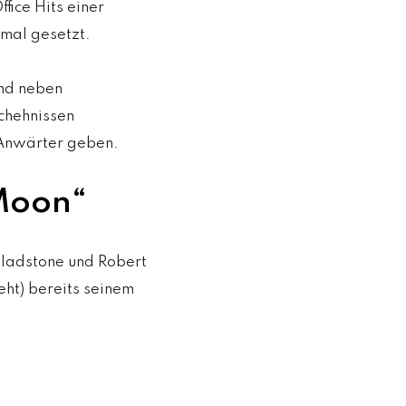
fice Hits einer
kmal gesetzt.
nd neben
schehnissen
-Anwärter geben.
 Moon“
Gladstone und Robert
ht) bereits seinem