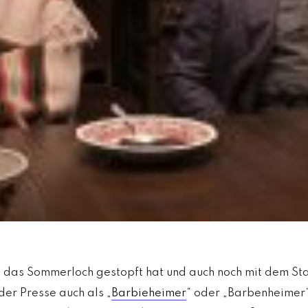
r
ei
c
h
MODE, BEAUTY, TRAVEL, MENTAL HEALTH & LIF
in das Sommerloch gestopft hat und auch noch mit dem S
der Presse auch als „
Barbieheimer
“ oder „Barbenheimer“