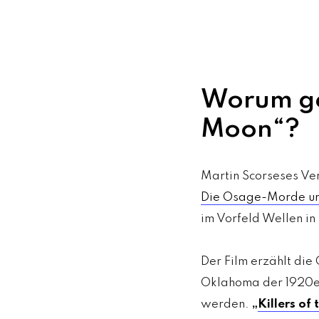
Worum geh
Moon“?
Martin Scorseses Ver
Die Osage-Morde und
im Vorfeld Wellen i
Der Film erzählt die
Oklahoma der 1920er
werden.
„
Killers of