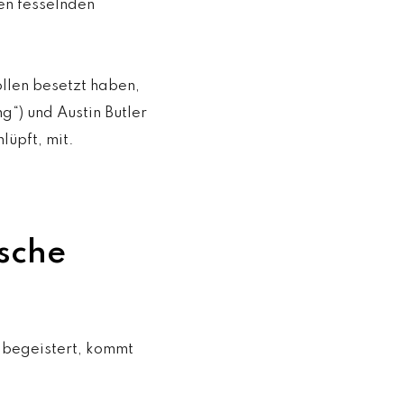
en fesselnden
llen besetzt haben,
g“) und Austin Butler
lüpft, mit.
ische
 begeistert, kommt