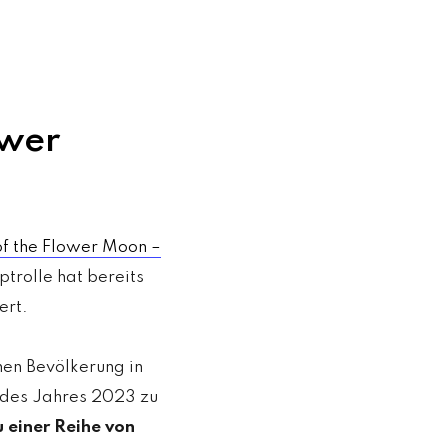
ower
 of the Flower Moon –
trolle hat bereits
ert.
nen Bevölkerung in
e des Jahres 2023 zu
u einer Reihe von