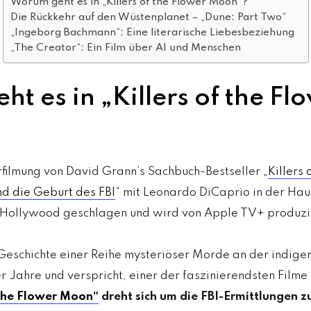
Worum geht es in „Killers of the Flower Moon“?
Die Rückkehr auf den Wüstenplanet – „Dune: Part Two“
„Ingeborg Bachmann“: Eine literarische Liebesbeziehung
„The Creator“: Ein Film über AI und Menschen
t es in „Killers of the Fl
filmung von David Grann’s Sachbuch-Bestseller „
Killers
 die Geburt des FBI
“ mit Leonardo DiCaprio in der Haup
n Hollywood geschlagen und wird von Apple TV+ produzi
 Geschichte einer Reihe mysteriöser Morde an der indige
 Jahre und verspricht, einer der faszinierendsten Film
 the Flower Moon“
dreht sich um die FBI-Ermittlungen z