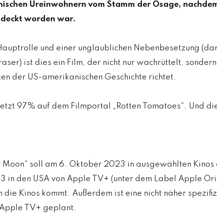
nischen Ureinwohnern vom Stamm der Osage, nachdem
deckt worden war.
 Hauptrolle und einer unglaublichen Nebenbesetzung (da
ser) ist dies ein Film, der nicht nur wachrüttelt, sonder
ten der US-amerikanischen Geschichte richtet.
 jetzt 97% auf dem Filmportal „Rotten Tomatoes“. Und die
er Moon“ soll am 6. Oktober 2023 in ausgewählten Kinos 
 in den USA von Apple TV+ (unter dem Label Apple Orig
n die Kinos kommt. Außerdem ist eine nicht näher spezifi
f Apple TV+ geplant.