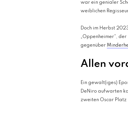
war ein genialer Sch
weiblichen Regisseur
Doch im Herbst 2023
„Oppenheimer“, der l
gegenüber
Minderhei
Allen vor
Ein gewalt(iges) Epo
DeNiro aufwarten kan
zweiten Oscar Platz