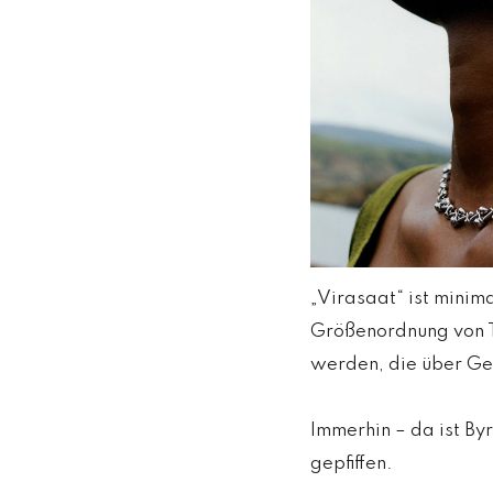
„Virasaat“ ist minima
Größenordnung von T
werden, die über Ge
Immerhin – da ist By
gepfiffen.