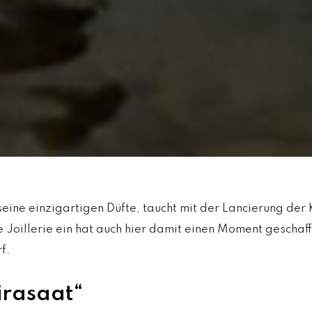
seine einzigartigen Düfte, taucht mit der Lancierung der 
e Joillerie ein hat auch hier damit einen Moment gescha
f.
irasaat“