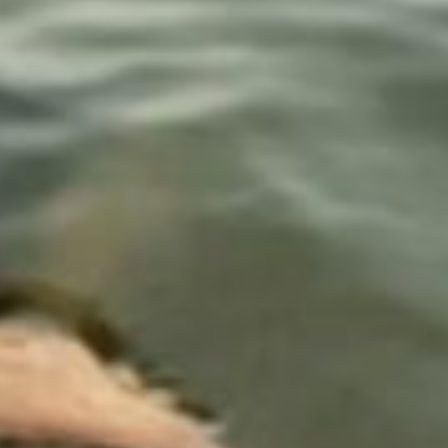
r
ei
c
h
MODE, BEAUTY, TRAVEL, MENTAL HEALTH & LIF