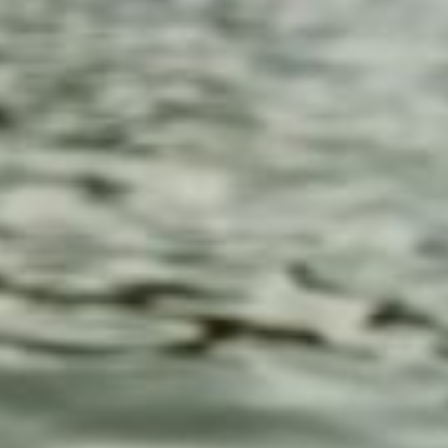
o
d
e
m
a
g
a
zi
n
a
u
s
Ö
st
e
r