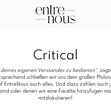
E
n
tr
e
Critical
N
o
u
deines eigenen Verstandes zu bedienen“
, sag
s
sprechend schließen wir uns dem großen Philo
–
f EntreNous auch alles. Und dazu zählen auch j
D
sind oder denen wir eine Facette hinzufügen mö
a
mitdiskutieren!
s
M