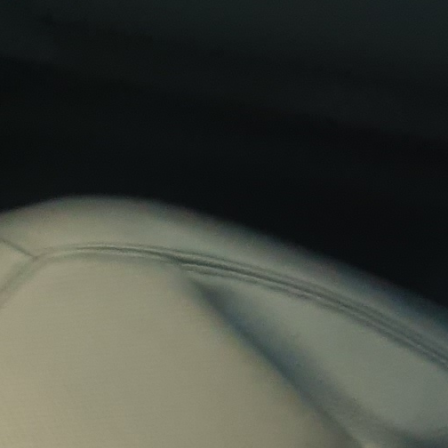
o
d
e
m
a
g
a
zi
n
a
u
s
Ö
st
e
r