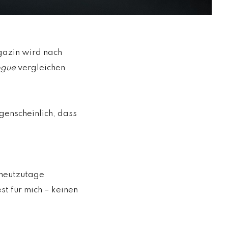
azin wird nach
ogue
vergleichen
enscheinlich, dass
 heutzutage
t für mich – keinen