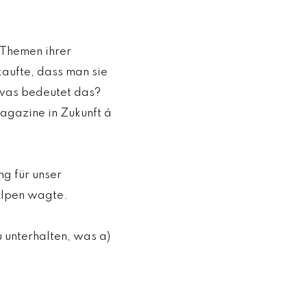
n Themen ihrer
kaufte, dass man sie
– was bedeutet das?
agazine in Zukunft á
ng für unser
Alpen wagte.
u unterhalten, was a)