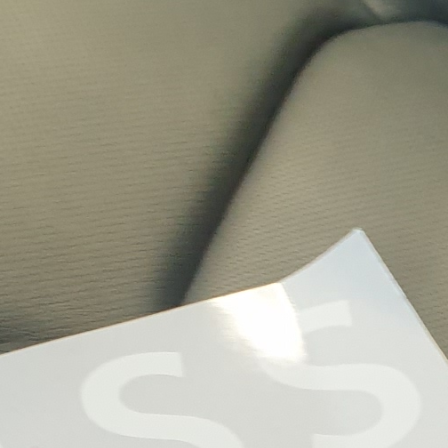
r
ei
c
h
MODE, BEAUTY, TRAVEL, MENTAL HEALTH & LIF