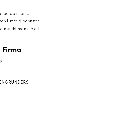
, beide in einer
hen Umfeld besitzen
ln sieht man sie oft.
e Firma
,
MENGRÜNDERS