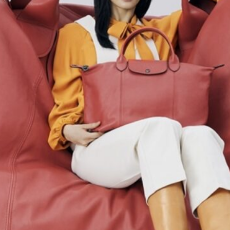
r
ei
c
h
MODE, BEAUTY, TRAVEL, MENTAL HEALTH & LIF