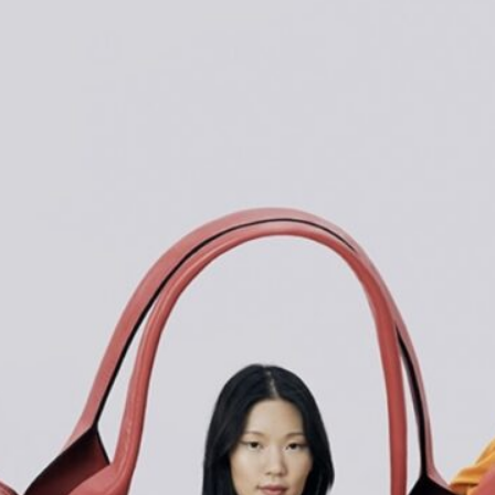
o
d
e
m
a
g
a
zi
n
a
u
s
Ö
st
e
r