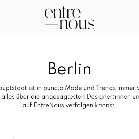
E
n
tr
e
Berlin
N
o
u
uptstadt ist in puncto Mode und Trends immer 
s
u alles über die angesagtesten Designer:innen un
–
auf EntreNous verfolgen kannst.
D
a
s
M