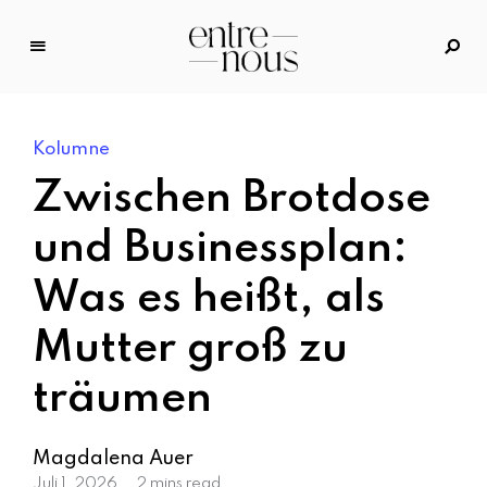
E
n
tr
Kolumne
e
N
Zwischen Brotdose
o
u
und Businessplan:
s
Was es heißt, als
–
D
Mutter groß zu
a
s
träumen
M
o
d
Magdalena Auer
e
Juli 1, 2026
2 mins read