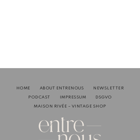
„Ich bin 40 – was das für mich
bedeutet“
April 14, 2026
4 mins read
HOME
ABOUT ENTRENOUS
NEWSLETTER
PODCAST
IMPRESSUM
DSGVO
MAISON RIVÉE – VINTAGE SHOP