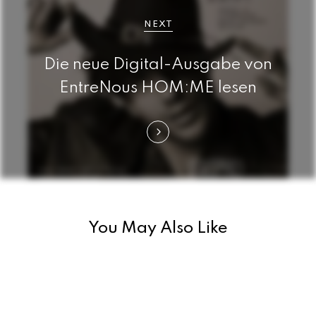
n
a
NEXT
v
Die neue Digital-Ausgabe von
i
EntreNous HOM:ME lesen
g
a
t
i
You May Also Like
o
n