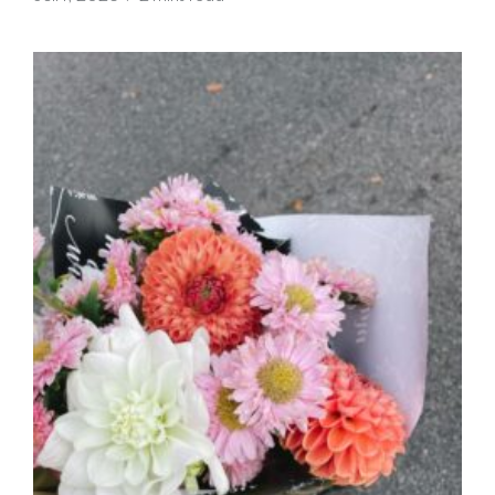
m
a
g
a
zi
n
a
u
s
Ö
st
e
rr
ei
c
h
MODE, BEAUTY, TRAVEL, MENTAL HEALTH &