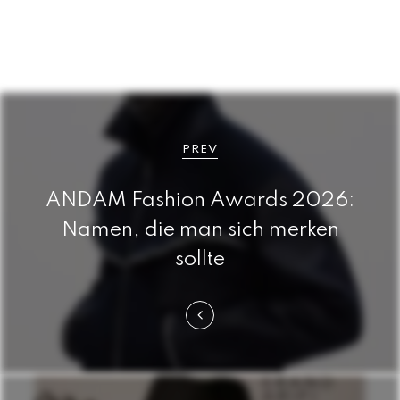
B
e
PREV
i
ANDAM Fashion Awards 2026:
t
Namen, die man sich merken
r
sollte
a
g
s