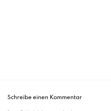
Finneas: Exklusives Interview mit dem
Mega-Star
Januar 23, 2025
5 mins read
Schreibe einen Kommentar