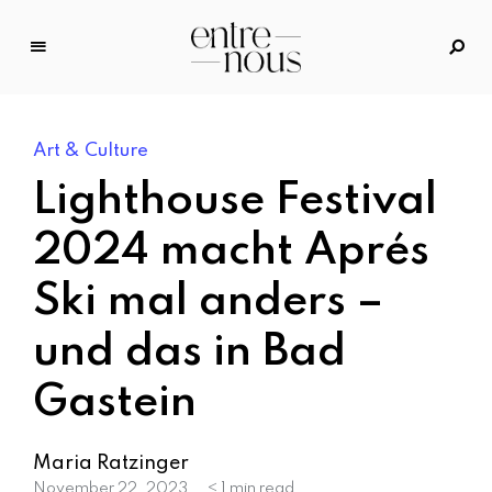
E
n
tr
Art & Culture
e
N
Lighthouse Festival
o
u
2024 macht Aprés
s
Ski mal anders –
–
D
und das in Bad
a
s
Gastein
M
o
d
Maria Ratzinger
e
November 22, 2023
< 1 min read