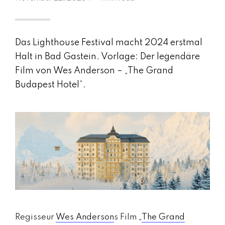
m
a
g
a
Das Lighthouse Festival macht 2024 erstmal
zi
Halt in Bad Gastein. Vorlage: Der legendäre
n
Film von Wes Anderson – „The Grand
a
Budapest Hotel“.
u
s
Ö
st
e
rr
ei
c
h
MODE, BEAUTY, TRAVEL, MENTAL HEALTH &
Regisseur
Wes Anderson
s Film „
The Grand